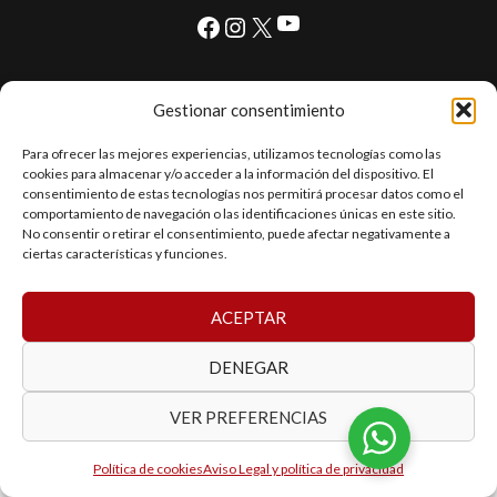
YouTube
Facebook
Instagram
X
Gestionar consentimiento
© 2026 Jocar Autocasión. Desarrollo realizado por
Internet
Jal2000
Para ofrecer las mejores experiencias, utilizamos tecnologías como las
cookies para almacenar y/o acceder a la información del dispositivo. El
consentimiento de estas tecnologías nos permitirá procesar datos como el
comportamiento de navegación o las identificaciones únicas en este sitio.
No consentir o retirar el consentimiento, puede afectar negativamente a
ciertas características y funciones.
ACEPTAR
DENEGAR
VER PREFERENCIAS
Política de cookies
Aviso Legal y política de privacidad