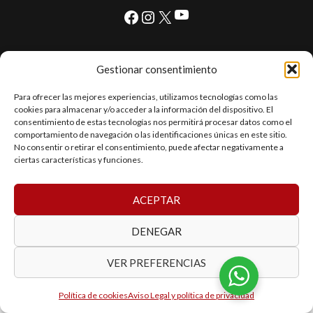
YouTube
Facebook
Instagram
X
Gestionar consentimiento
© 2026 Jocar Autocasión. Desarrollo realizado por
Internet
Jal2000
Para ofrecer las mejores experiencias, utilizamos tecnologías como las
cookies para almacenar y/o acceder a la información del dispositivo. El
consentimiento de estas tecnologías nos permitirá procesar datos como el
comportamiento de navegación o las identificaciones únicas en este sitio.
No consentir o retirar el consentimiento, puede afectar negativamente a
ciertas características y funciones.
ACEPTAR
DENEGAR
VER PREFERENCIAS
Política de cookies
Aviso Legal y política de privacidad