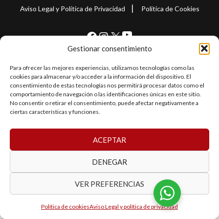
|
Aviso Legal y Política de Privacidad
Política de Cookies
YouTube
Facebook
Instagram
X
Gestionar consentimiento
Para ofrecer las mejores experiencias, utilizamos tecnologías como las
cookies para almacenar y/o acceder a la información del dispositivo. El
© 2026 Jocar Autocasión. Desarrollo realizado por
Internet
consentimiento de estas tecnologías nos permitirá procesar datos como el
Jal2000
comportamiento de navegación o las identificaciones únicas en este sitio.
No consentir o retirar el consentimiento, puede afectar negativamente a
ciertas características y funciones.
ACEPTAR
DENEGAR
VER PREFERENCIAS
Política de cookies
Aviso Legal y política de privacidad