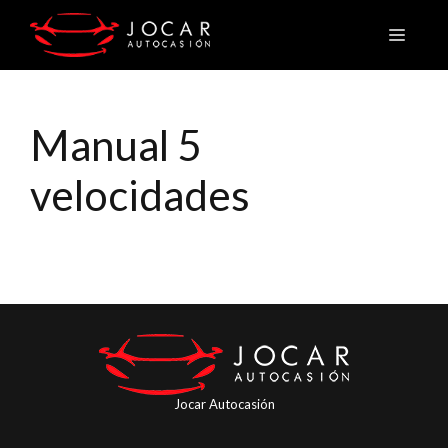
Saltar
Menú
al
contenido
Manual 5
velocidades
Jocar Autocasión