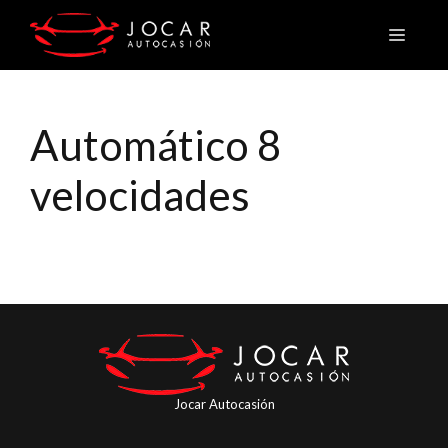
Saltar
Menú
al
contenido
Automático 8
velocidades
Jocar Autocasión