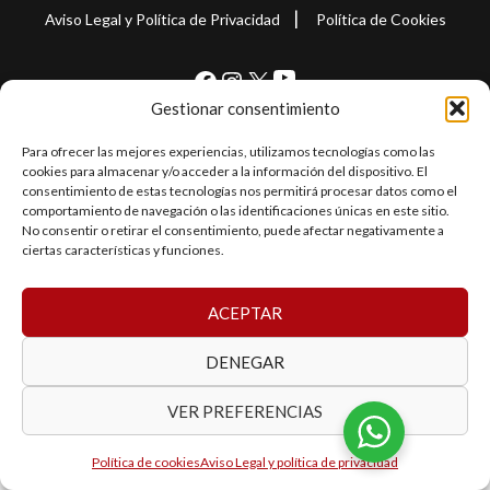
|
Aviso Legal y Política de Privacidad
Política de Cookies
YouTube
Facebook
Instagram
X
Gestionar consentimiento
Para ofrecer las mejores experiencias, utilizamos tecnologías como las
cookies para almacenar y/o acceder a la información del dispositivo. El
© 2026 Jocar Autocasión. Desarrollo realizado por
Internet
consentimiento de estas tecnologías nos permitirá procesar datos como el
Jal2000
comportamiento de navegación o las identificaciones únicas en este sitio.
No consentir o retirar el consentimiento, puede afectar negativamente a
ciertas características y funciones.
ACEPTAR
DENEGAR
VER PREFERENCIAS
Política de cookies
Aviso Legal y política de privacidad